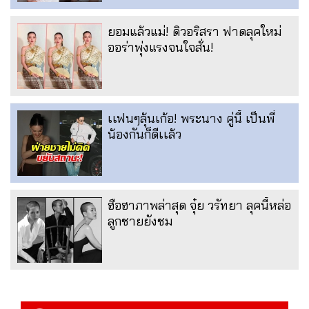
ยอมแล้วแม่! ดิวอริสรา ฟาดลุคใหม่
ออร่าพุ่งแรงจนใจสั่น!
เเฟนๆลุ้นเก้อ! พระนาง คู่นี้ เป็นพี่
น้องกันก็ดีเเล้ว
ฮือฮาภาพล่าสุด จุ๋ย วรัทยา ลุคนี้หล่อ
ลูกชายยังชม