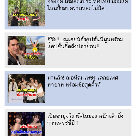
อีดงอุค โพสต์ถึงประเทศไทย มอมแค่
ไหนก็กลบความหล่อไม่มิด!
อุ๊ต๊ะ!!...ณเดชน์จัดรูปฮันนีมูนพร้อม
แคปชั่นจี๊ดถึงปลาช่อน!!
มาแล้ว! ฌอห์ณ-เพชร เฉลยเพศ
ทายาท พร้อมชื่อสุดคิ้วท์
เปิดอายุจริง พัคโบยอง หน้าเด็กยิ่ง
กว่าเฟรชชี่ปี 1