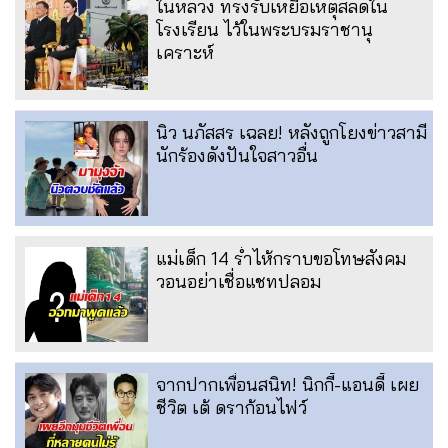
ในหลวง ทรงรับเหยื่อเหตุสลดใน
โรงเรียน ไว้ในพระบรมราชานุ
เคราะห์
นิว นภัสสร เฉลย! หลังถูกโยงข่าวสามี
นักร้องดังปันใจสาวอื่น
แม่เด็ก 14 ร่ำไห้กราบขอโทษสังคม
วอนอย่าเชื่อแชทปลอม
จากปากเพื่อนสนิท! นิกกี้-แอนดี้ เผย
ชีวิต เต้ ดราก้อนไฟว์