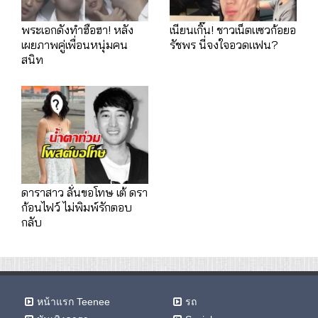
พระเอกดังทำฮือฮา! หลัง
เนียนเกิ๊น! ชาวเน็ตแซวก้อยอ
เผยภาพคู่เพื่อนหนุ่มคน
รัชพร นี่จงใจอวดแฟน?
สนิท
ดาราสาว ลั่นขอโทษ เต้ ดรา
ก้อนไฟว์ ไม่พิมพ์รักตอบ
กลับ
หน้าแรก Teenee
รถ