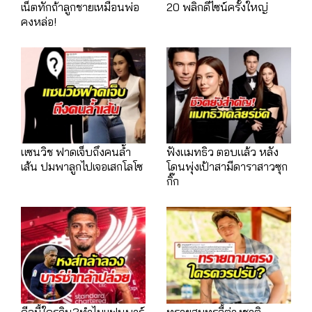
เน็ตทักถ้าลูกชายเหมือนพ่อ
20 พลิกดีไซน์ครั้งใหญ่
คงหล่อ!
แซนวิช ฟาดเจ็บถึงคนล้ำ
ฟังแมทธิว ตอบแล้ว หลัง
เส้น ปมพาลูกไปเจอเสกโลโซ
โดนพุ่งเป้าสามีดาราสาวซุก
กิ๊ก
ดีลนี้ใครวิน?ทำไมแฟนบาร์
ทรายสมุทรจี้ต่างชาติ