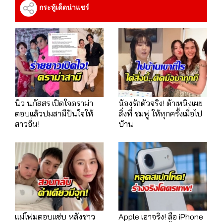
กระทู้เด็ดน่าแชร์
นิว นภัสสร เปิดใจดราม่า
น้องรักตัวจริง! ต้าเหนิงเผย
ตอบเเล้วปมสามีปันใจให้
สิ่งที่ ชมพู่ ให้ทุกครั้งเมื่อไป
สาวอื่น!
บ้าน
แม่โฟมตอบแซ่บ หลังชาว
Apple เอาจริง! ลือ iPhone