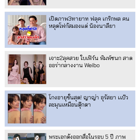
เปิดภาพ3ทายาท ฟลุค เกริกพล คน
หลุดโฟกัสมองแต่ น้องนาลียา
เจาะ2ลุคสวย ใบเฟิร์น พิมพ์ชนก สาด
ออร่ากลางงาน Weibo
โกงอายุขั้นสุด! ญาญ่า อุรัสยา เเบ๊ว
ละมุนเหมือนตุ๊กตา
พระเอกดังออกสื่อในรอบ 5 ปี ภาพ