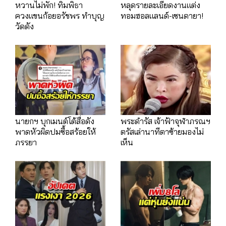
หวานไม่พัก! ทิมพิธา
หลุดรายละเอียดงานแต่ง
ควงแขนก้อยอรัชพร ทำบุญ
ทอมฮอลแลนด์-เซนดายา!
วัดดัง
นายกฯ บุกเมนต์โต้สื่อดัง
พระดำรัส เจ้าฟ้าจุฬาภรณฯ
พาดหัวผิดปมซื้อสร้อยให้
ตรัสเล่านาทีตาซ้ายมองไม่
ภรรยา
เห็น