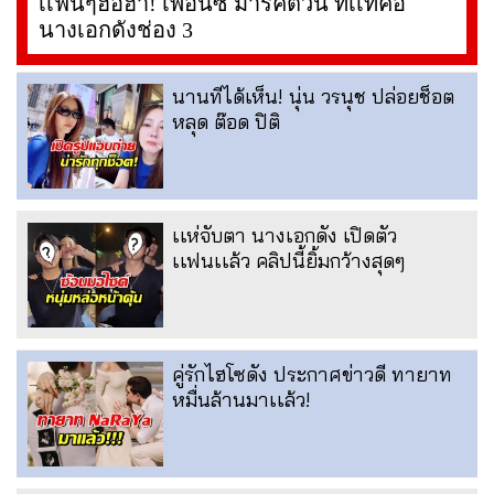
เเฟนๆฮือฮา! เพื่อนซี้ มาร์คต้วน ที่เเท้คือ
นางเอกดังช่อง 3
นานทีได้เห็น! นุ่น วรนุช ปล่อยช็อต
หลุด ต๊อด ปิติ
เเห่จับตา นางเอกดัง เปิดตัว
เเฟนเเล้ว คลิปนี้ยิ้มกว้างสุดๆ
คู่รักไฮโซดัง ประกาศข่าวดี ทายาท
หมื่นล้านมาเเล้ว!