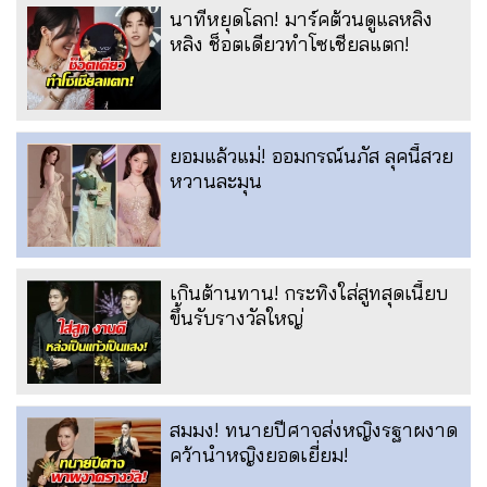
นาทีหยุดโลก! มาร์คต้วนดูแลหลิง
หลิง ช็อตเดียวทำโซเชียลแตก!
ยอมแล้วแม่! ออมกรณ์นภัส ลุคนี้สวย
หวานละมุน
เกินต้านทาน! กระทิงใส่สูทสุดเนี้ยบ
ขึ้นรับรางวัลใหญ่
สมมง! ทนายปีศาจส่งหญิงรฐาผงาด
คว้านำหญิงยอดเยี่ยม!