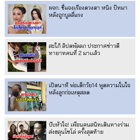
ผจก. ชี้แจงเรื่องดวงตา หนิง ปัทมา
หลังถูกบูลลี่แรง
สะใภ้ ลิปตพัลลภ ประกาศข่าวดี
ทายาทคนที่ 2 มาเเล้ว
เปิดนาที พ่อเด็กวัย14 พูดความในใจ
หลังลูกก่อเหตุสลด
บีบหัวใจ! เพื่อนคนสนิทเดินทางร่วม
ส่งฮลุนโซโล่ ครั้งสุดท้าย