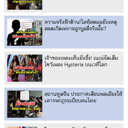
ความจริงอีกด้าน!ไลฟ์สดแฉยับเหตุ
สลดเกิดเพราะถูกบูลลี่จริงมั้ย?
เจ้าของเพลงเห็นยังอึ้ง! เนเน่จัดเต็ม
โชว์เพลง Hysteria บนเวทีโลก
สถานทูตจีน ประกาศเตือนพลเมืองให้
เคารพกฎระเบียบคนไทย