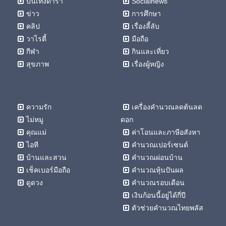
บันเทิงดารา
Socialnews
ข่าว
การศึกษา
คลิป
เรื่องลี้ลับ
วาไรตี้
มือถือ
กีฬา
กินและเที่ยว
สุขภาพ
เรื่องผู้หญิง
ความรัก
เครื่องคำนวณลดต้นลด
ไม่หมู
ดอก
คุณแม่
ค่าโอนและภาษีอสังหา
ไอที
คำนวณเปอร์เซนต์
บ้านและสวน
คำนวณผ่อนบ้าน
เช็คเบอร์มือถือ
คำนวณหุ้นปันผล
ดูดวง
คำนวณรอบเดือน
เงินก้อนนี้อยู่ได้กี่ปี
ตัวช่วยคำนวณไทยพลัส