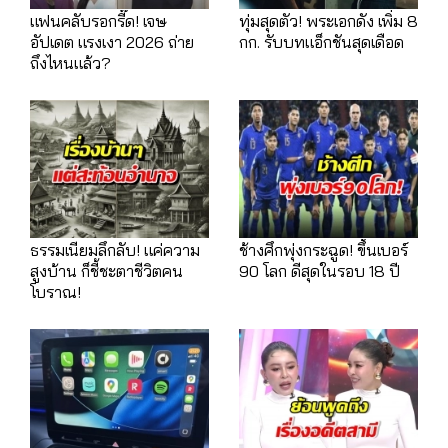
แฟนคลับรอกรี๊ด! เจษ
ทุ่มสุดตัว! พระเอกดัง เพิ่ม 8
อัปเดต แรงเงา 2026 ถ่าย
กก. รับบทแอ็กชันสุดเดือด
ถึงไหนแล้ว?
ธรรมเนียมลึกลับ! แค่ความ
ช้างศึกพุ่งกระฉูด! ขึ้นเบอร์
สูงบ้าน ก็ชี้ชะตาชีวิตคน
90 โลก ดีสุดในรอบ 18 ปี
โบราณ!