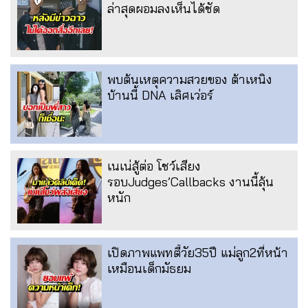
ล่าสุดผอมลงเห็นได้ชัด
พบต้นเหตุความสวยของ ต้าเหนิง
บ้านนี้ DNA เลิศเว่อร์
เนเน่สู้ต่อ โชว์เสียง
รอบJudges’Callbacks งานนี้ลุ้น
หนัก
เปิดภาพแพทตี้วัย35ปี แม่ลูก2ที่หน้า
เหมือนเด็กมัธยม