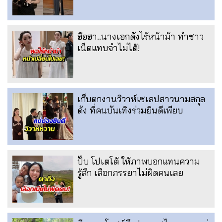
ฮือฮา..นางเอกดังไร้หน้าม้า ทำชาว
เน็ตแทบจำไม่ได้!
เก็บตกงานวิวาห์เซเลปสาวนามสกุล
ดัง ที่คนบันเทิงร่วมยินดีเพียบ
ปั๊บ โปเตโต้ ให้ภาพบอกแทนความ
รู้สึก เลือกภรรยาไม่ผิดคนเลย