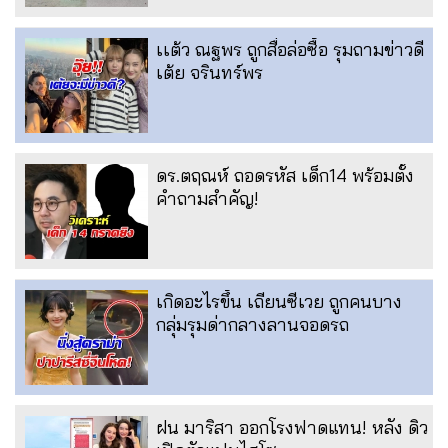
เเต้ว ณฐพร ถูกสื่อล่อซื้อ รุมถามข่าวดี
เต้ย จรินทร์พร
ดร.ตฤณห์ ถอดรหัส เด็ก14 พร้อมตั้ง
คำถามสำคัญ!
เกิดอะไรขึ้น เถียนซีเวย ถูกคนบาง
กลุ่มรุมด่ากลางลานจอดรถ
ฝน มาริสา ออกโรงฟาดแทน! หลัง ดิว