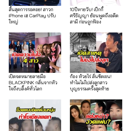
สิ้นสุดการรอคอย! สาวก
10ปีหายวับ! เป็กกี้
iPhone เฮ CarPlay ปรับ
ศรีธัญญา ย้อนพูดถึงอดีต
ใหญ่
สามี ก่อนถูกฟ้อง
เปิดจดหมายลายมือ
ก้อง ห้วยไร่ ลั่นชัดเจน!
BLACKPINK กลั่นจากหัว
ทำไมไม่ไปส่งลูกสาว
ใจถึงบลิ้งค์ทั่วโลก
บุญธรรมครั้งสุดท้าย