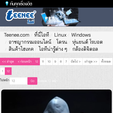
Toggl
naviga
Teenee.com
ที่นี่ไอที
Linux
Windows
อาชญากรรมออนไลน์
โดรน
หุ่นยนต์ โรบอต
สินค้าไฮเทค
ไอทีน่ารู้ต่าง ๆ
กล้องดิจิตอล
<< ล่าสุด
< ก่อนหน้า
12
11
10
9
8
7
ถัดไป >
เก่าสุด >>
ทั้งหมด
1
12
ไปหน้า
Go
ทั้งหมด 12 หน้า