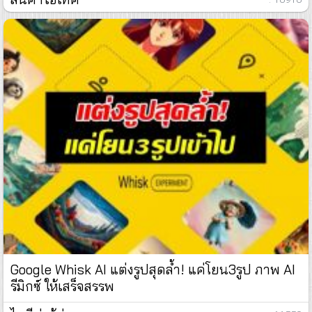
Google Whisk AI แต่งรูปสุดล้ำ! แค่โยน3รูป ภาพ AI
รีมิกซ์ ให้เสร็จสรรพ