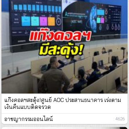
แก๊งคอลฯสะดุ้ง!ศูนย์ AOC ประสานธนาคาร เร่งตาม
เงินคืนแบบติดจรวด
อาชญากรรมออนไลน์
: 4626