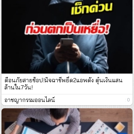
ตือนภัยสายช้อป!มิจฉาชีพยึด2แอพดัง ตุ๋นเงินแสน
ล้านใน7วัน!
อาชญากรรมออนไลน์
: 0