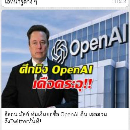
ไอทีน่ารู้ต่าง ๆ
: 11558
อีลอน มัสก์ ทุ่มเงินขอซื้อ OpenAI คืน เจอสวน
ถึงTwitterทันที!