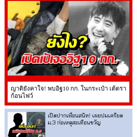
ญาติยังคาใจ! พบอิฐ10 กก. ในกระเป๋า เต้ดรา
ก้อนไฟว์
เปิดปากเพื่อนสนิท! เผยปมเครียด
ม.3 ก่อเหตุสะเทือนขวัญ