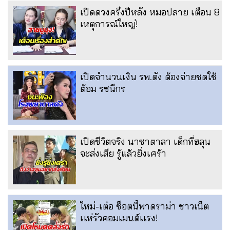
เปิดดวงครึ่งปีหลัง หมอปลาย เตือน 8
เหตุการณ์ใหญ่!
เปิดจำนวนเงิน รพ.ดัง ต้องจ่ายชดใช้
ต้อม รชนีกร
เปิดชีวิตจริง นาซาตาลา เด็กที่ฮลุน
จะส่งเสีย รู้แล้วยิ่งเศร้า
ใหม่-เต๋อ ช็อตนี้พาดราม่า ชาวเน็ต
เเห่รัวคอมเมนต์เเรง!