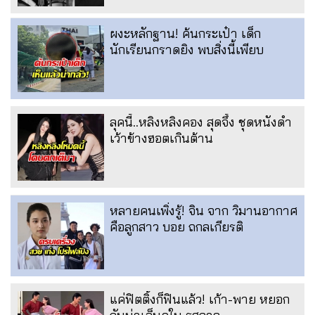
ผงะหลักฐาน! ค้นกระเป๋า เด็ก
นักเรียนกราดยิง พบสิ่งนี้เพียบ
ลุคนี้..หลิงหลิงคอง สุดจึ้ง ชุดหนังดำ
เว้าข้างฮอตเกินต้าน
หลายคนเพิ่งรู้! จิน จาก วิมานอากาศ
คือลูกสาว บอย ถกลเกียรติ
แค่ฟิตติ้งก็ฟินแล้ว! เก้า-พาย หยอก