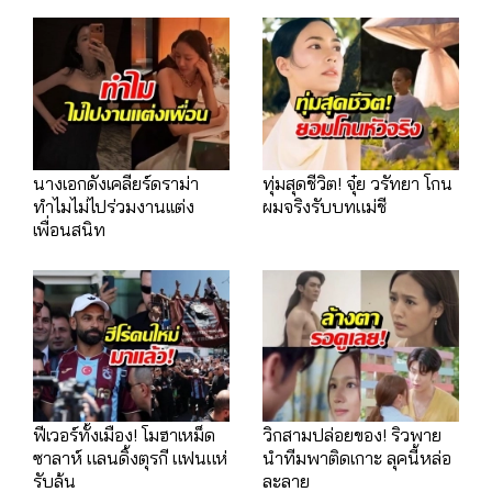
นางเอกดังเคลียร์ดราม่า
ทุ่มสุดชีวิต! จุ๋ย วรัทยา โกน
ทำไมไม่ไปร่วมงานเเต่ง
ผมจริงรับบทแม่ชี
เพื่อนสนิท
ฟีเวอร์ทั้งเมือง! โมฮาเหม็ด
วิกสามปล่อยของ! ริวพาย
ซาลาห์ แลนดิ้งตุรกี แฟนแห่
นำทีมพาติดเกาะ ลุคนี้หล่อ
รับล้น
ละลาย