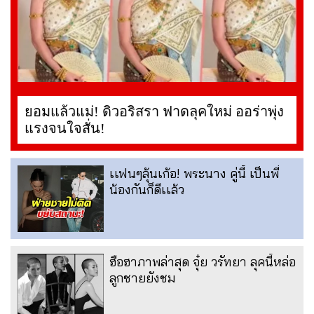
ยอมแล้วแม่! ดิวอริสรา ฟาดลุคใหม่ ออร่าพุ่ง
แรงจนใจสั่น!
เเฟนๆลุ้นเก้อ! พระนาง คู่นี้ เป็นพี่
น้องกันก็ดีเเล้ว
ฮือฮาภาพล่าสุด จุ๋ย วรัทยา ลุคนี้หล่อ
ลูกชายยังชม