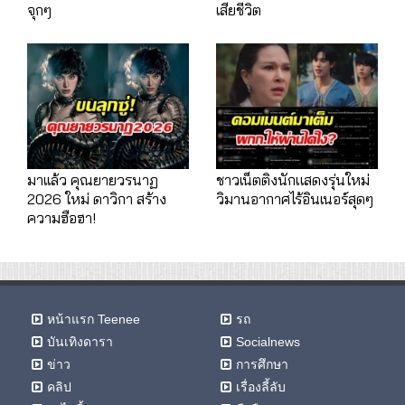
จุกๆ
เสียชีวิต
มาเเล้ว คุณยายวรนาฏ
ชาวเน็ตติงนักแสดงรุ่นใหม่
2026 ใหม่ ดาวิกา สร้าง
วิมานอากาศไร้อินเนอร์สุดๆ
ความฮือฮา!
หน้าแรก Teenee
รถ
บันเทิงดารา
Socialnews
ข่าว
การศึกษา
คลิป
เรื่องลี้ลับ