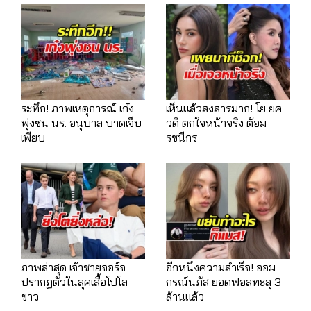
ระทึก! ภาพเหตุการณ์ เก๋ง
เห็นแล้วสงสารมาก! โย ยศ
พุ่งชน นร. อนุบาล บาดเจ็บ
วดี ตกใจหน้าจริง ต้อม
เพียบ
รชนีกร
ภาพล่าสุด เจ้าชายจอร์จ
อีกหนึ่งความสำเร็จ! ออม
ปรากฏตัวในลุคเสื้อโปโล
กรณ์นภัส ยอดฟอลทะลุ 3
ขาว
ล้านแล้ว