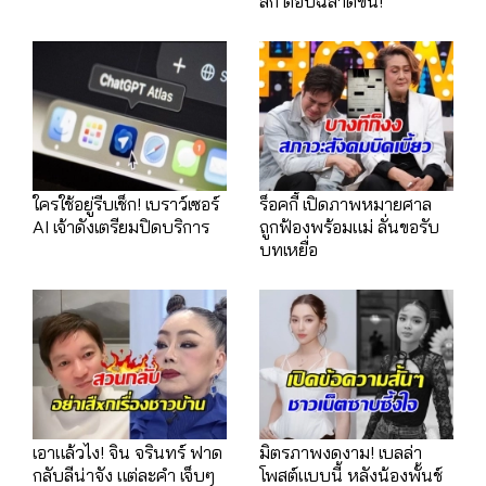
ลึก ตอบฉลาดขึ้น!
ใครใช้อยู่รีบเช็ก! เบราว์เซอร์
ร็อคกี้ เปิดภาพหมายศาล
AI เจ้าดังเตรียมปิดบริการ
ถูกฟ้องพร้อมแม่ ลั่นขอรับ
บทเหยื่อ
เอาแล้วไง! จิน จรินทร์ ฟาด
มิตรภาพงดงาม! เบลล่า
กลับลีน่าจัง แต่ละคำ เจ็บๆ
โพสต์แบบนี้ หลังน้องพั้นช์