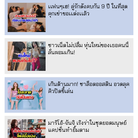
เเฟนๆเฮ! คู่รักดังคบกัน 9 ปี ในที่สุด
คุกเข่าขอเเต่งเเล้ว
ชาวเน็ตไม่ปลื้ม หุ่นใหม่ของเธอคนนี้
ลั่นผอมเกิน!
เกินต้านมาก! ชาล็อตออสติน อวดลุค
คิวปิดขี้เล่น
มาริโอ้-จันจิ เริงร่าในชุดยอดมนุษย์
แคปชั่นทำยิ้มตาม