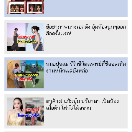
ฮือฮาภาพนางเอกดัง อุ้มท้องนูนๆออก
สื่อครั้งเเรก!
หมอปุณณ รีวิวชีวิตเเพทย์ที่ซีแอตเทิล
งานหนักเเต่ยังหล่อ
ตาค้าง! แก้มบุ๋ม ปรียาดา เปิดห้อง
เสื้อผ้า โฟกัสไม้แขวน