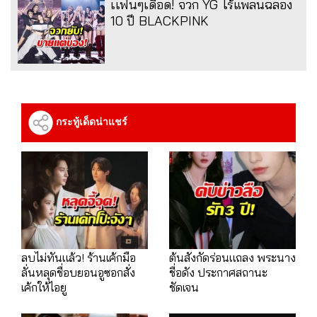
เเฟนๆเดือด! จวก YG ไร้แพลนฉลอง
10 ปี BLACKPINK
กระทู้เด็ดน่าแชร์
ลบไม่ทันแล้ว! ร้านเค้กมือ
ต้นสังกัดร่อนแถลง พระนาง
ลั่นหลุดชื่อบยอนอูซอกสั่ง
ชื่อดัง ประกาศสถานะ
เค้กให้ไอยู
ชัดเจน