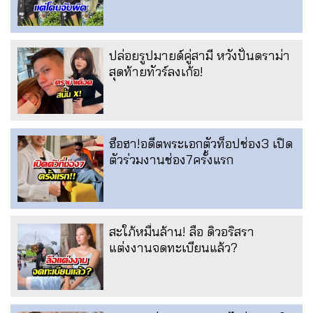
ปล่อยรูปมายด์คู่สามี หวังปั่นดราม่า
สุดท้ายทัวร์ลงเก้อ!
ฮือฮา!อดีตพระเอกตัวท็อปช่อง3 เปิด
ตัวร่วมงานช่อง7ครั้งแรก
สะใภ้หมื่นล้าน! ลือ ดิวอริสรา
แต่งงานจดทะเบียนแล้ว?