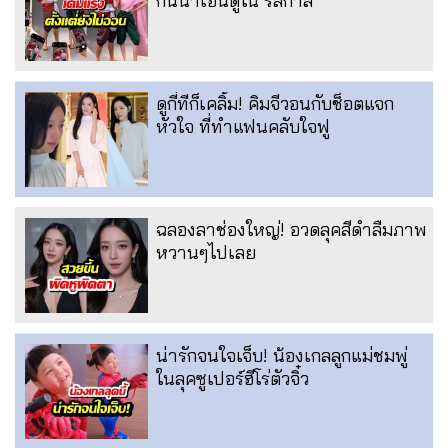
กันน่าเอ็นดูใน รสกาล
ดูกี่ทีก็เคลิ้ม! คิมจีวอนกับช็อตแจก
หัวใจ ที่ทำแฟนคลับใจฟู
ฉลองลาช่องใหญ่! อวดลุคสีดำลืมภาพ
หวานๆไปเลย
น่ารักจนใจเจ็บ! น้องเกลลูกแม่ชมพู่
ในลุคซูเปอร์ฮีโร่ตัวจิ๋ว