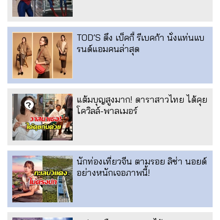
TOD’S ดึง เบ็คกี้ รีเบคก้า นั่งแท่นแบ
รนด์แอมคนล่าสุด
แต้มบุญสูงมาก! ดาราสาวไทย ได้คุย
โควิลล์-พาลเมอร์
นักท่องเที่ยวจีน ตามรอย ลิซ่า นอยด์
อย่างหนักเจอภาพนี้!