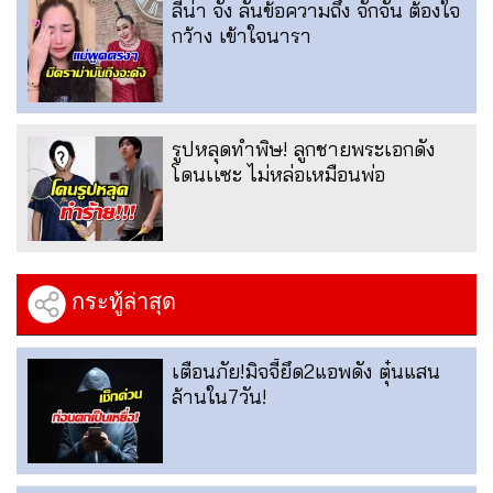
ลีน่า จัง ลั่นข้อความถึง จั๊กจั่น ต้องใจ
กว้าง เข้าใจนารา
รูปหลุดทำพิษ! ลูกชายพระเอกดัง
โดนเเซะ ไม่หล่อเหมือนพ่อ
กระทู้ล่าสุด
เตือนภัย!มิจจี้ยึด2แอพดัง ตุ๋นแสน
ล้านใน7วัน!