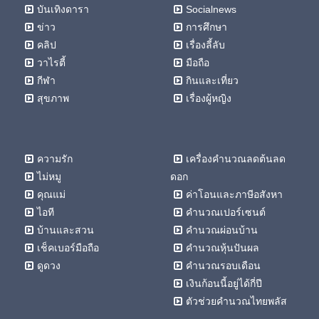
บันเทิงดารา
Socialnews
ข่าว
การศึกษา
คลิป
เรื่องลี้ลับ
วาไรตี้
มือถือ
กีฬา
กินและเที่ยว
สุขภาพ
เรื่องผู้หญิง
ความรัก
เครื่องคำนวณลดต้นลด
ไม่หมู
ดอก
คุณแม่
ค่าโอนและภาษีอสังหา
ไอที
คำนวณเปอร์เซนต์
บ้านและสวน
คำนวณผ่อนบ้าน
เช็คเบอร์มือถือ
คำนวณหุ้นปันผล
ดูดวง
คำนวณรอบเดือน
เงินก้อนนี้อยู่ได้กี่ปี
ตัวช่วยคำนวณไทยพลัส