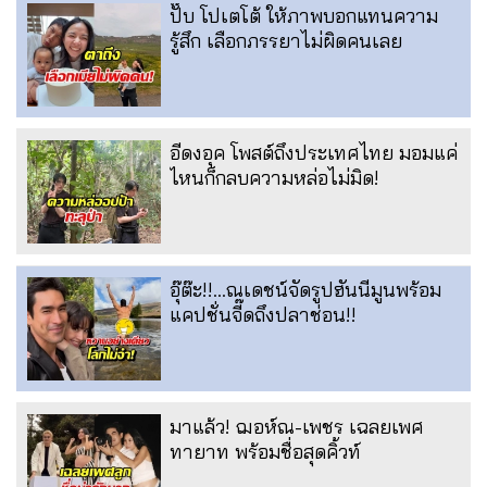
ปั๊บ โปเตโต้ ให้ภาพบอกแทนความ
รู้สึก เลือกภรรยาไม่ผิดคนเลย
อีดงอุค โพสต์ถึงประเทศไทย มอมแค่
ไหนก็กลบความหล่อไม่มิด!
อุ๊ต๊ะ!!...ณเดชน์จัดรูปฮันนีมูนพร้อม
แคปชั่นจี๊ดถึงปลาช่อน!!
มาแล้ว! ฌอห์ณ-เพชร เฉลยเพศ
ทายาท พร้อมชื่อสุดคิ้วท์