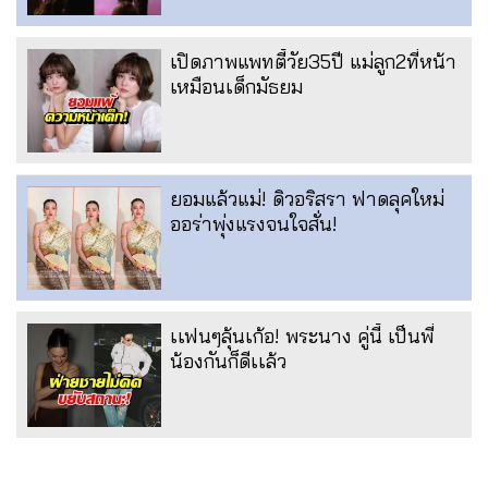
เปิดภาพแพทตี้วัย35ปี แม่ลูก2ที่หน้า
เหมือนเด็กมัธยม
ยอมแล้วแม่! ดิวอริสรา ฟาดลุคใหม่
ออร่าพุ่งแรงจนใจสั่น!
เเฟนๆลุ้นเก้อ! พระนาง คู่นี้ เป็นพี่
น้องกันก็ดีเเล้ว