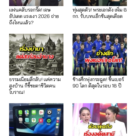
แฟนคลับรอกรี๊ด! เจษ
ทุ่มสุดตัว! พระเอกดัง เพิ่ม 8
อัปเดต แรงเงา 2026 ถ่าย
กก. รับบทแอ็กชันสุดเดือด
ถึงไหนแล้ว?
ธรรมเนียมลึกลับ! แค่ความ
ช้างศึกพุ่งกระฉูด! ขึ้นเบอร์
สูงบ้าน ก็ชี้ชะตาชีวิตคน
90 โลก ดีสุดในรอบ 18 ปี
โบราณ!