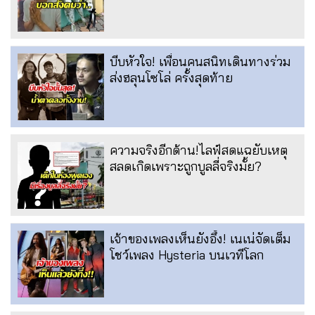
บีบหัวใจ! เพื่อนคนสนิทเดินทางร่วม
ส่งฮลุนโซโล่ ครั้งสุดท้าย
ความจริงอีกด้าน!ไลฟ์สดแฉยับเหตุ
สลดเกิดเพราะถูกบูลลี่จริงมั้ย?
เจ้าของเพลงเห็นยังอึ้ง! เนเน่จัดเต็ม
โชว์เพลง Hysteria บนเวทีโลก