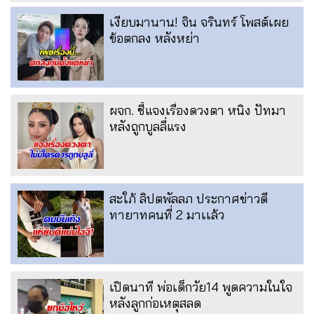
เงียบมานาน! จิน จรินทร์ โพสต์เผย
ข้อตกลง หลังหย่า
ผจก. ชี้แจงเรื่องดวงตา หนิง ปัทมา
หลังถูกบูลลี่แรง
สะใภ้ ลิปตพัลลภ ประกาศข่าวดี
ทายาทคนที่ 2 มาเเล้ว
เปิดนาที พ่อเด็กวัย14 พูดความในใจ
หลังลูกก่อเหตุสลด