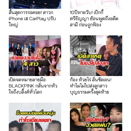
สิ้นสุดการรอคอย! สาวก
10ปีหายวับ! เป็กกี้
iPhone เฮ CarPlay ปรับ
ศรีธัญญา ย้อนพูดถึงอดีต
ใหญ่
สามี ก่อนถูกฟ้อง
เปิดจดหมายลายมือ
ก้อง ห้วยไร่ ลั่นชัดเจน!
BLACKPINK กลั่นจากหัว
ทำไมไม่ไปส่งลูกสาว
ใจถึงบลิ้งค์ทั่วโลก
บุญธรรมครั้งสุดท้าย