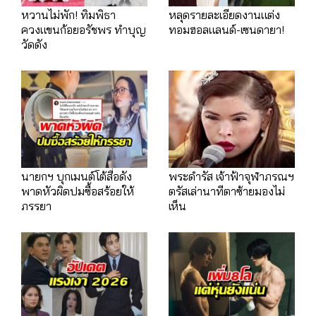
หวานไม่พัก! ทิมพิธา
หลุดรายละเอียดงานแต่ง
ควงแขนก้อยอรัชพร ทำบุญ
ทอมฮอลแลนด์-เซนดายา!
วัดดัง
นายกฯ บุกเมนต์โต้สื่อดัง
พระดำรัส เจ้าฟ้าจุฬาภรณฯ
พาดหัวผิดปมซื้อสร้อยให้
ตรัสเล่านาทีตาซ้ายมองไม่
ภรรยา
เห็น