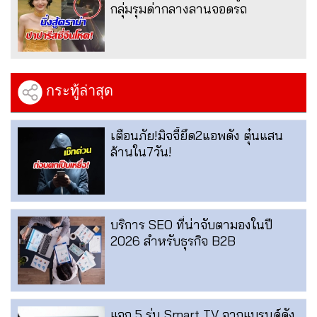
กลุ่มรุมด่ากลางลานจอดรถ
กระทู้ล่าสุด
เตือนภัย!มิจจี้ยึด2แอพดัง ตุ๋นแสน
ล้านใน7วัน!
บริการ SEO ที่น่าจับตามองในปี
2026 สำหรับธุรกิจ B2B
แจก 5 รุ่น Smart TV จากแบรนด์ดัง