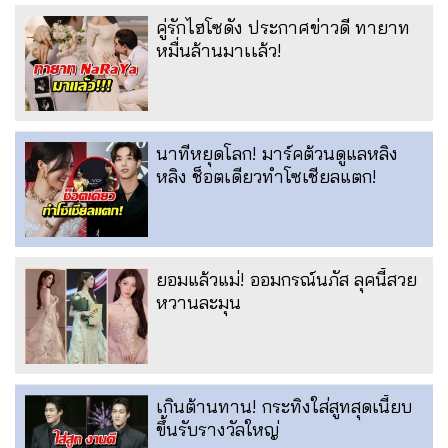
คู่รักไฮโซดัง ประกาศข่าวดี ทายาท
หมื่นล้านมาเเล้ว!
นาทีหยุดโลก! มาร์คต้วนดูแลหลิง
หลิง ช็อตเดียวทำโซเชียลแตก!
ยอมแล้วแม่! ออมกรณ์นภัส ลุคนี้สวย
หวานละมุน
เกินต้านทาน! กระทิงใส่สูทสุดเนี้ยบ
ขึ้นรับรางวัลใหญ่