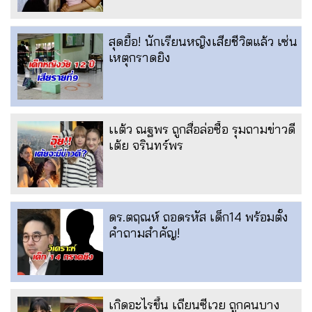
สุดยื้อ! นักเรียนหญิงเสียชีวิตแล้ว เซ่น
เหตุกราดยิง
เเต้ว ณฐพร ถูกสื่อล่อซื้อ รุมถามข่าวดี
เต้ย จรินทร์พร
ดร.ตฤณห์ ถอดรหัส เด็ก14 พร้อมตั้ง
คำถามสำคัญ!
เกิดอะไรขึ้น เถียนซีเวย ถูกคนบาง