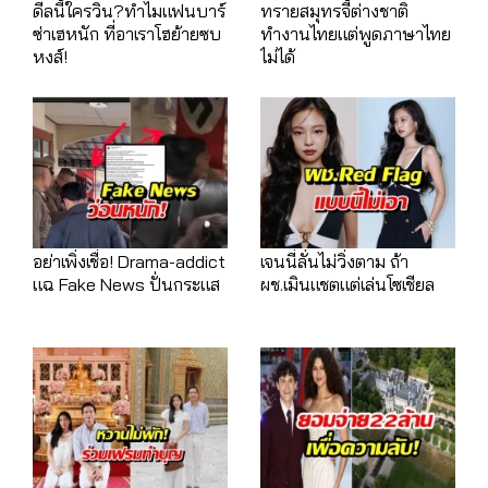
ดีลนี้ใครวิน?ทำไมแฟนบาร์
ทรายสมุทรจี้ต่างชาติ
ซ่าเฮหนัก ที่อาเราโฮย้ายซบ
ทำงานไทยแต่พูดภาษาไทย
หงส์!
ไม่ได้
อย่าเพิ่งเชื่อ! Drama-addict
เจนนี่ลั่นไม่วิ่งตาม ถ้า
แฉ Fake News ปั่นกระแส
ผช.เมินแชตแต่เล่นโซเชียล