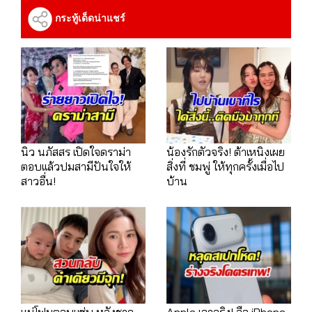
กระทู้เด็ดน่าแชร์
นิว นภัสสร เปิดใจดราม่า
น้องรักตัวจริง! ต้าเหนิงเผย
ตอบเเล้วปมสามีปันใจให้
สิ่งที่ ชมพู่ ให้ทุกครั้งเมื่อไป
สาวอื่น!
บ้าน
แม่โฟมตอบแซ่บ หลังชาว
Apple เอาจริง! ลือ iPhone