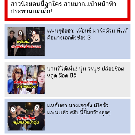
สาวน้อยคนนี้ลูกใคร สวยมาก..เบ้าหน้าฟ้า
ประทานเเต่เด็ก!
เเฟนๆฮือฮา! เพื่อนซี้ มาร์คต้วน ที่เเท้
คือนางเอกดังช่อง 3
นานทีได้เห็น! นุ่น วรนุช ปล่อยช็อต
หลุด ต๊อด ปิติ
เเห่จับตา นางเอกดัง เปิดตัว
เเฟนเเล้ว คลิปนี้ยิ้มกว้างสุดๆ