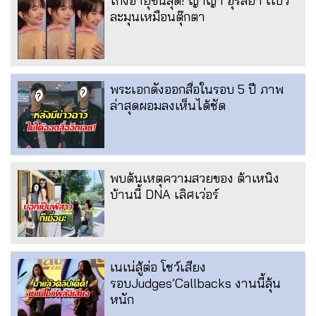
โกงอายุขั้นสุด! ญาญ่า อุรัสยา เเบ๊ว
ละมุนเหมือนตุ๊กตา
พระเอกดังออกสื่อในรอบ 5 ปี ภาพ
ล่าสุดผอมลงเห็นได้ชัด
พบต้นเหตุความสวยของ ต้าเหนิง
บ้านนี้ DNA เลิศเว่อร์
เนเน่สู้ต่อ โชว์เสียง
รอบJudges’Callbacks งานนี้ลุ้น
หนัก