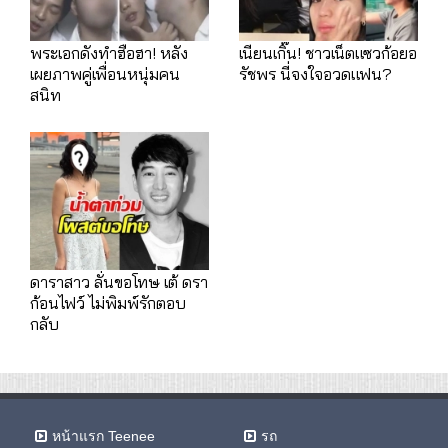
พระเอกดังทำฮือฮา! หลัง
เนียนเกิ๊น! ชาวเน็ตแซวก้อยอ
เผยภาพคู่เพื่อนหนุ่มคน
รัชพร นี่จงใจอวดแฟน?
สนิท
ดาราสาว ลั่นขอโทษ เต้ ดรา
ก้อนไฟว์ ไม่พิมพ์รักตอบ
กลับ
หน้าแรก Teenee
รถ