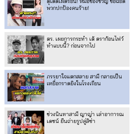
ดุเด็ดเผ็ดร้อน! หมอของขวัญ ขอฉอด
พวกปกป้องคนร้าย!
ตร. เผยการกระทำ เต้ ดราก้อนไฟว์
ทำแบบนี้? ก่อนจากไป
ภรรยาใจแตกสลาย สามี กลายเป็น
เหยื่อกราดยิงในโรงเรียน
ช่วงนินทาสามี ญาญ่า เล่าอาการณ
เดชน์ ยืนถ่ายรูปคู่ลิซ่า