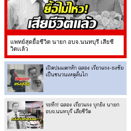
แพทย์สุดยื้อชีวิต นายก อบจ.นนทบุรี เสียชี
วิตเเล้ว
เปิดปมแตกหัก ฉลอง เรี่ยวแรง-ธงชัย
เป็นชนวนเหตุลั่นไก
ระทึก! ฉลอง เรี่ยวแรง บุกยิง นายก
อบจ.นนทบุรี เสียชีวิต