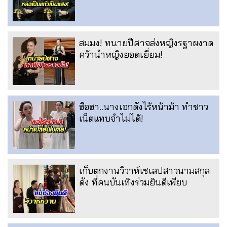
สมมง! ทนายปีศาจส่งหญิงรฐาผงาด
คว้านำหญิงยอดเยี่ยม!
ฮือฮา..นางเอกดังไร้หน้าม้า ทำชาว
เน็ตแทบจำไม่ได้!
เก็บตกงานวิวาห์เซเลปสาวนามสกุล
ดัง ที่คนบันเทิงร่วมยินดีเพียบ